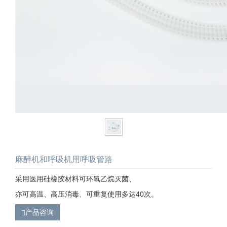
麻醉机和呼吸机用呼吸管路
采用医用硅橡胶材料可环氧乙烷灭菌、
亦可高温、高压消毒、可重复使用多达40次。
产品咨询