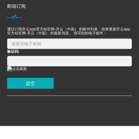
邮箱订阅
通过订阅开云app官方站官网-开云（中国） 的邮件列表，您将更新开云app
官方站官网-开云（中国） 的最新消息。 填写你的电子邮件：
验证码:
提交