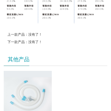
上一款产品：没有了！
下一款产品：没有了！
其他产品